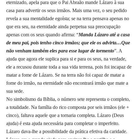
eternizado, apela para que o Pai Abraão mande Lázaro à sua
casa para advertir os seus irmãos. Mais uma vez, o seu pedido
revela a sua mentalidade egoísta; se na terra pensava apenas no
que era seu, na eternidade ainda perpetua sua preocupação
apenas com os seus quando afirma: “
Manda Lázaro até a casa
de meu pai, pois tenho cinco irmãos; que ele os advirta…Que
não venham também eles para esse lugar de tormento
”. A
ajuda que agora ele suplica para si e para os seus, na verdade,
ele a recusou durante toda a sua vida terrena, pois foi incapaz de
matar a fome de Lázaro. Se na terra não foi capaz de matar a
fome do irmão, na eternidade não encontrará irmão que mate a
sua sede.
No simbolismo da Bíblia, o número sete representa o completo,
a totalidade. Na família do rico composta por seis irmãos (ele +
cinco), faltava aquele que a tornaria completa. Lázaro (Deus
ajuda) é esta ajuda necessária para completar o imperfeito.
Lázaro dava-lhe a possibilidade da prática efetiva da caridade.