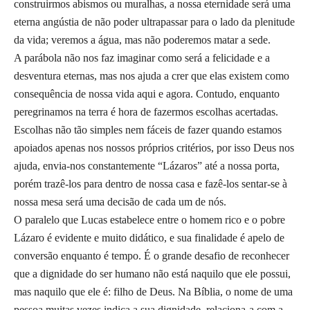
construirmos abismos ou muralhas, a nossa eternidade será uma
eterna angústia de não poder ultrapassar para o lado da plenitude
da vida; veremos a água, mas não poderemos matar a sede.
A parábola não nos faz imaginar como será a felicidade e a
desventura eternas, mas nos ajuda a crer que elas existem como
consequência de nossa vida aqui e agora. Contudo, enquanto
peregrinamos na terra é hora de fazermos escolhas acertadas.
Escolhas não tão simples nem fáceis de fazer quando estamos
apoiados apenas nos nossos próprios critérios, por isso Deus nos
ajuda, envia-nos constantemente “Lázaros” até a nossa porta,
porém trazê-los para dentro de nossa casa e fazê-los sentar-se à
nossa mesa será uma decisão de cada um de nós.
O paralelo que Lucas estabelece entre o homem rico e o pobre
Lázaro é evidente e muito didático, e sua finalidade é apelo de
conversão enquanto é tempo. É o grande desafio de reconhecer
que a dignidade do ser humano não está naquilo que ele possui,
mas naquilo que ele é: filho de Deus. Na Bíblia, o nome de uma
pessoa muitas vezes indica a sua dignidade, relaciona-a com a