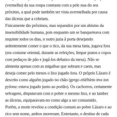
(vermelha) da sua roupa contrasta com a pele nua do seu
próximo, a qual pode também ser vista avermelhada por causa
das úlceras que a cobriam.
Fisicamente tão próximos, mas separados por um abismo da
insensibilidade humana, pois enquanto um se banqueteava com
requinte todos os dias, o outro jazia à porta desejando
ardentemente comer o que o rico, da sua mesa farta, jogava fora
(era costume oriental, durante as refeições, limpar pratos e copos
com pedaços de pão e jogá-los debaixo da mesa). Não se
alimenta apenas com as migalhas que sobram e caem, mas
deseja comer pelo menos o lixo jogado fora. O próprio Lázaro é
descrito como alguém jogado no chão (grego
eblébleto tros ton
pylona
: estava jogado junto ao portão). Os cachorros, certamente
selvagens, disputavam com o pobre o mesmo lixo, e ao lamber
as úlceras, equiparavam-no como algo a ser consumido.
Porém, a morte revelou a condição comum ao pobre Lázaro e ao
rico sem nome, ambos morreram. Entretanto, o destino de cada