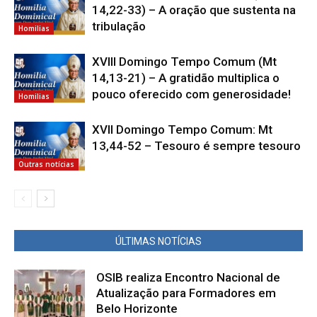
14,22-33) – A oração que sustenta na
tribulação
Homilias
XVIII Domingo Tempo Comum (Mt
14,13-21) – A gratidão multiplica o
pouco oferecido com generosidade!
Homilias
XVII Domingo Tempo Comum: Mt
13,44-52 – Tesouro é sempre tesouro
Outras notícias
ÚLTIMAS NOTÍCIAS
OSIB realiza Encontro Nacional de
Atualização para Formadores em
Belo Horizonte