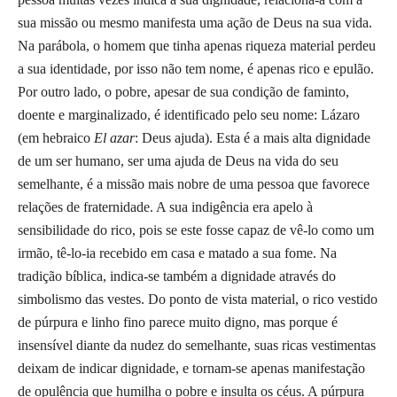
sua missão ou mesmo manifesta uma ação de Deus na sua vida.
Na parábola, o homem que tinha apenas riqueza material perdeu
a sua identidade, por isso não tem nome, é apenas rico e epulão.
Por outro lado, o pobre, apesar de sua condição de faminto,
doente e marginalizado, é identificado pelo seu nome: Lázaro
(em hebraico
El azar
: Deus ajuda). Esta é a mais alta dignidade
de um ser humano, ser uma ajuda de Deus na vida do seu
semelhante, é a missão mais nobre de uma pessoa que favorece
relações de fraternidade. A sua indigência era apelo à
sensibilidade do rico, pois se este fosse capaz de vê-lo como um
irmão, tê-lo-ia recebido em casa e matado a sua fome. Na
tradição bíblica, indica-se também a dignidade através do
simbolismo das vestes. Do ponto de vista material, o rico vestido
de púrpura e linho fino parece muito digno, mas porque é
insensível diante da nudez do semelhante, suas ricas vestimentas
deixam de indicar dignidade, e tornam-se apenas manifestação
de opulência que humilha o pobre e insulta os céus. A púrpura